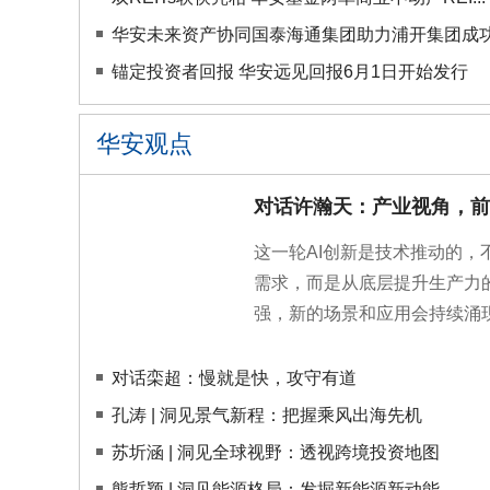
华安未来资产协同国泰海通集团助力浦开集团成功发
锚定投资者回报 华安远见回报6月1日开始发行
华安观点
对话许瀚天：产业视角，前
这一轮AI创新是技术推动的，
需求，而是从底层提升生产力的
强，新的场景和应用会持续涌
对话栾超：慢就是快，攻守有道
孔涛 | 洞见景气新程：把握乘风出海先机
苏圻涵 | 洞见全球视野：透视跨境投资地图
熊哲颖 | 洞见能源格局：发掘新能源新动能