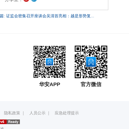
篇: 证监会密集召开座谈会吴清首亮相：越是形势复...
华安APP
官方微信
｜
隐私政策
｜
人员公示
｜
应急处理提示