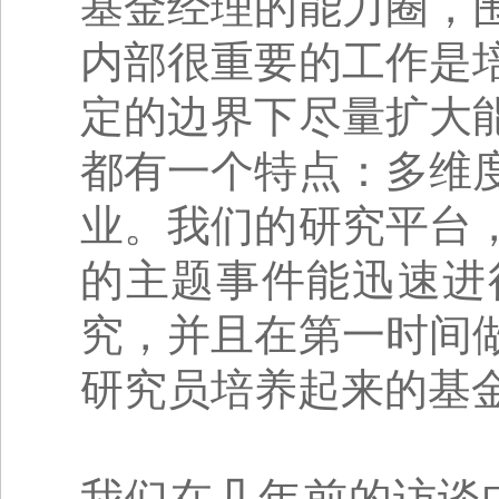
基金经理的能力圈，
内部很重要的工作是
定的边界下尽量扩大
都有一个特点：多维
业。我们的研究平台
的主题事件能迅速进
究，并且在第一时间
研究员培养起来的基
我们在几年前的访谈