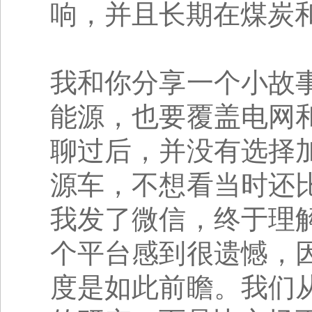
响，并且长期在煤炭
我和你分享一个小故
能源，也要覆盖电网
聊过后，并没有选择
源车，不想看当时还
我发了微信，终于理
个平台感到很遗憾，
度是如此前瞻。我们