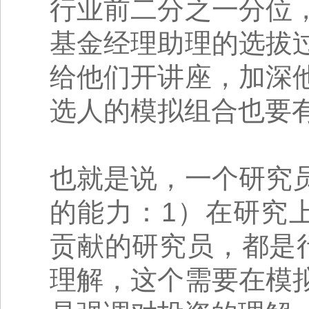
行业前二分之一分位
基金经理助理的选拔
给他们开讲座，加深
选人的模拟组合也要
也就是说，一个研究
的能力：1）在研究
贡献的研究员，都是
理解，这个需要在模