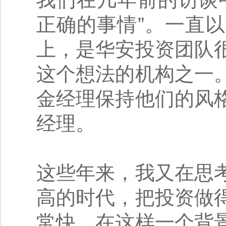
正确的事情”。一直
上，是华安投资团队
这个想法的机构之一
金经理保持他们的风
经理。
这些年来，我又在思
高的时代，把投资做
常快，在这样一个背