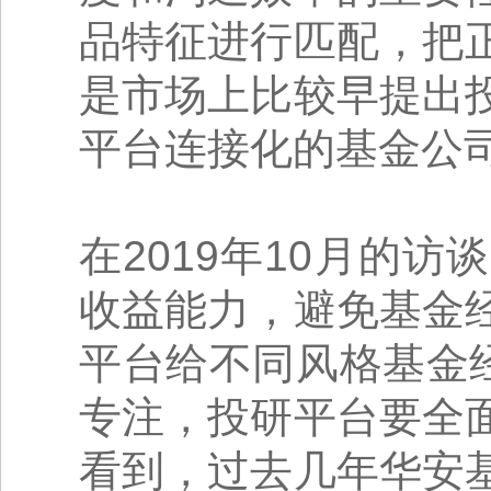
品特征进行匹配，把
是市场上比较早提出
平台连接化的基金公
在2019年10月的
收益能力，避免基金
平台给不同风格基金
专注，投研平台要全
看到，过去几年华安