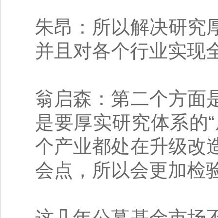
朱昂：所以解决研究
并且对各个行业实现
翁启森：第二个方面
是要厚实研究体系的
个产业都处在升级改
会点，所以会更加检
这几年公募基金市场