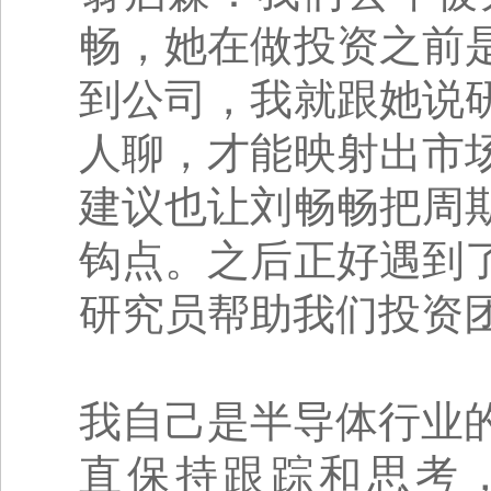
畅，她在做投资之前
到公司，我就跟她说
人聊，才能映射出市
建议也让刘畅畅把周
钩点。之后正好遇到
研究员帮助我们投资
我自己是半导体行业
直保持跟踪和思考