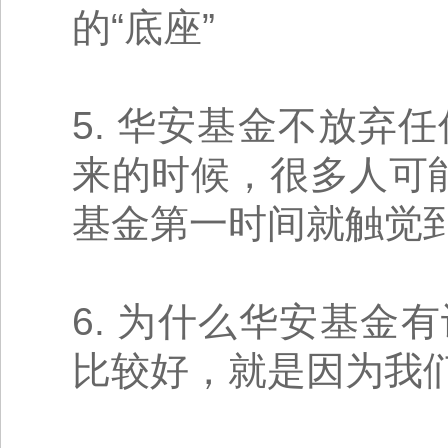
的“底座”
5. 华安基金不放弃
来的时候，很多人可
基金第一时间就触觉
6. 为什么华安基
比较好，就是因为我们