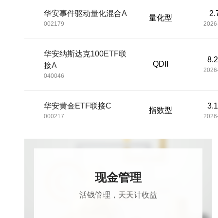
华安事件驱动量化混合A
2.
量化型
002179
2026
华安纳斯达克100ETF联
8.
QDII
接A
2026
040046
华安黄金ETF联接C
3.
指数型
000217
2026
华安新兴动力A
1.
混合型
025758
2026
现金管理
活钱管理，天天计收益